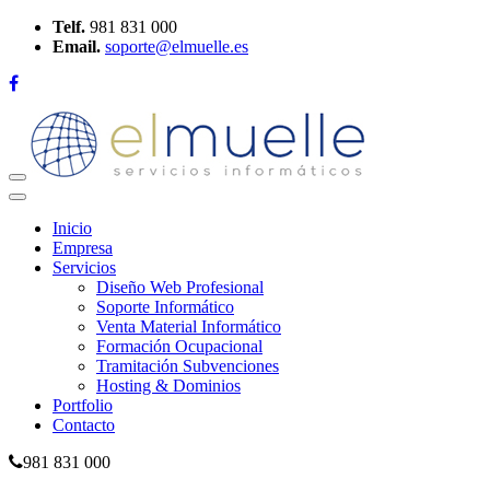
Telf.
981 831 000
Email.
soporte@elmuelle.es
Desplegar
Navegación
Inicio
Empresa
Servicios
Diseño Web Profesional
Soporte Informático
Venta Material Informático
Formación Ocupacional
Tramitación Subvenciones
Hosting & Dominios
Portfolio
Contacto
981 831 000