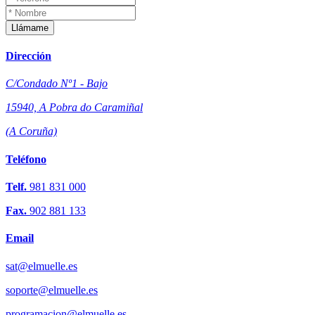
Llámame
Dirección
C/Condado Nº1 - Bajo
15940, A Pobra do Caramiñal
(A Coruña)
Teléfono
Telf.
981 831 000
Fax.
902 881 133
Email
sat@elmuelle.es
soporte@elmuelle.es
programacion@elmuelle.es